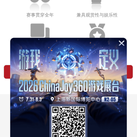
赛事贯穿全年
兼具观赏性与娱乐性
全球同步直播
专属荣耀标识
了解更多
Copyright 2026 YouXi.com 版权所有
趣游时代(北京)科技有限公司