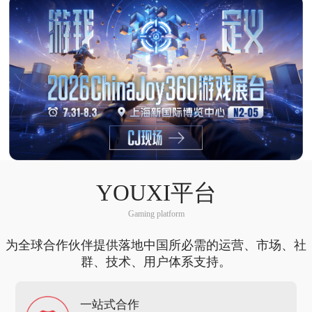
YOUXI平台
Gaming platform
为全球合作伙伴提供落地中国所必需的运营、市场、社
群、技术、用户体系支持。
一站式合作