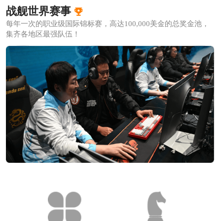
养，既传承了SLG的经典又展现了卡牌的魅
战舰世界赛事
力。
每年一次的职业级国际锦标赛，高达100,000美金的总奖金池，
集齐各地区最强队伍！
立即体验