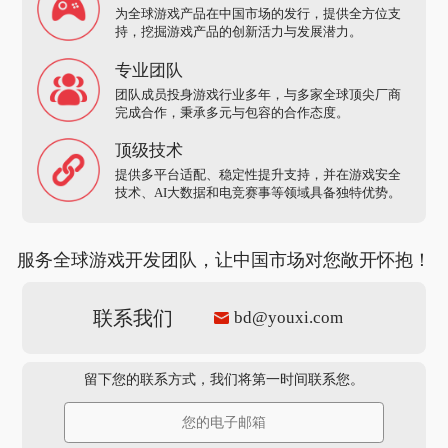
为全球游戏产品在中国市场的发行，提供全方位支
持，挖掘游戏产品的创新活力与发展潜力。
专业团队
团队成员投身游戏行业多年，与多家全球顶尖厂商
完成合作，秉承多元与包容的合作态度。
顶级技术
提供多平台适配、稳定性提升支持，并在游戏安全
技术、AI大数据和电竞赛事等领域具备独特优势。
服务全球游戏开发团队，让中国市场对您敞开怀抱！
联系我们
bd@youxi.com
留下您的联系方式，我们将第一时间联系您。